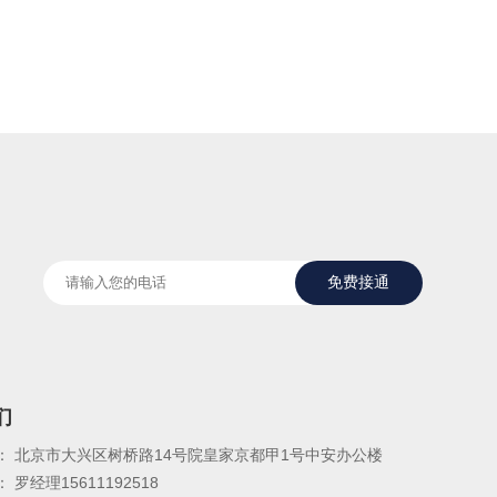
免费接通
们
： 北京市大兴区树桥路14号院皇家京都甲1号中安办公楼
 罗经理15611192518